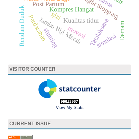
Terapi Thought Stopping
Post Partum
Rendam Duduk
Kompres Hangat
gizi
Perdarahan
Jambu Biji Merah
Kualitas tidur
Tatalaksana
Demam
inovasi
stunting
simulasi
VISITOR COUNTER
View My Stats
CURRENT ISSUE